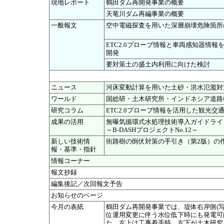
現地レポート
鶴田ダム再開発事業の概要
天竜川ダム再編事業の概要
一般報文
空中電磁探査を用いた深層崩壊危険箇所
ETC2.0プローブ情報と車両感知器情
開発
要対策土の盛土内利用に向けた検討
ニュース
河床変動計算を用いた土砂・洪水氾濫対
ワールド
国総研・土木研究所・インドネシア道路
研究コラム
ETC2.0プローブ情報を活用した観光
成果の活用
無曝気循環式水処理技術導入ガイドライ
～B-DASHプロジェクトNo.12～
新しい技術情
街路樹の倒伏対策の手引き（第2版）の
報・基準・指針
情報コーナー
報文抄録
編集後記／次回報文予告
お知らせのページ
今月の表紙
鶴田ダム再開発事業では、堤体右岸側(
位運用変更に伴う水位低下時にも発電可
た。左上は工事着手時、左下が土木研究所