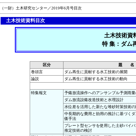
（一財）土木研究センター／2019年6月号目次
土木技術資料目次
土木技術資
特 集：ダム
区分
題 名
巻頭言
ダム再生に貢献する水工技術の展開
論説
ダム再生に貢献する水工技術の動向
特集報文
予備放流操作へのアンサンブル予測雨量
ダム放流設備改造技術と水理設計
水位差を活用した新たな堆砂対策技術の
中長期的な費用と効用の推計に基づくダ
価手法
プレート型センサを使用した土砂バイパ
推定技術の検討