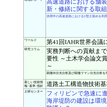
高速道路における舗
新・修繕に関する取
供用中の高速道路におけるU型土留めを利
ワールド
第41回IAHR世界会
研究コラム
実務判断への貢献ま
要性 ～土木学会論文
～
顕微IR分光分析及び顕微ラマン分光分析
新しい技術情
道路土工構造物技術基
報･基準･指針
土研センター
フィリピンで急速に
海岸堤防の建設は環境