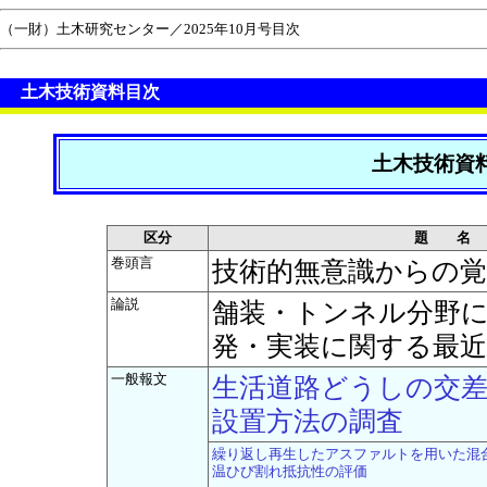
（一財）土木研究センター／2025年10月号目次
土木技術資料目次
土木技術資料
区分
題 名
巻頭言
技術的無意識からの覚
論説
舗装・トンネル分野
発・実装に関する最
一般報文
生活道路どうしの交
設置方法の調査
繰り返し再生したアスファルトを用いた混
温ひび割れ抵抗性の評価