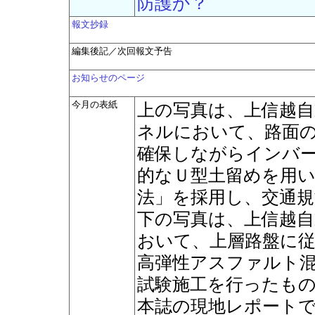
防護か？
報文抄録
編集後記／次回報文予告
お知らせのページ
今月の表紙
上の写真は、上信越自
ネルにおいて、路面の
確保しながらインバ
的なＵ型土留めを用い
法」を採用し、交通
下の写真は、上信越自動
おいて、上層路盤に
高弾性アスファルト
試験施工を行ったも
本誌の現地レポート