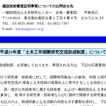
建設技術審査証明事業についてのお問合せ先
一般財団法人土木研究センター 企画・審査部 平林克己
〒110-0016 東京都台東区台東１丁目６番４号 タカラビル３F
TEL：03-3835-3609 FAX：03-3832-7397
E-mail：
kikaku@pwrc.or.jp
平成31年度「土木工学国際研究交流助成制度」につい
助成制度」を実施しております。希望される方は、下記の応募要領
行う研究者・技術者に対して、国際研究集会への参加、外国 人研
な研究交流の 推進と土木技術の発展向上に寄与することを目的と
、国・地方公共団体等に属する技術者、および一般財団法人 土木
参加し、発 表する研究者・技術者ならびに国内で開催する研究集
を記入の上、助成対象となる活動の内容を示す書類を添付し、 下