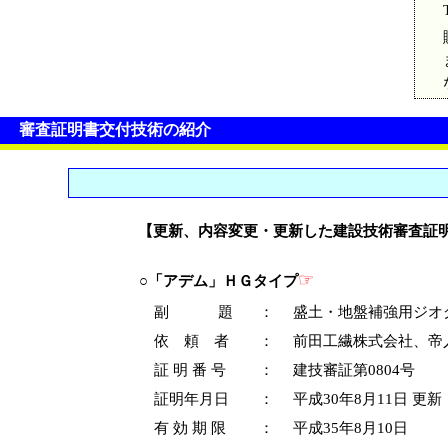
審査証明書交付技術の紹介
【更新、内容変更・更新した建設技術審査証
☞
○「アデム」ＨＧタイプ
副 題
：
盛土・地盤補強用ジオ
依 頼 者
：
前田工繊株式会社、帝
証 明 番 号
：
建技審証第0804号
証明年月日
：
平成30年8月11日 更新
有 効 期 限
：
平成35年8月10日