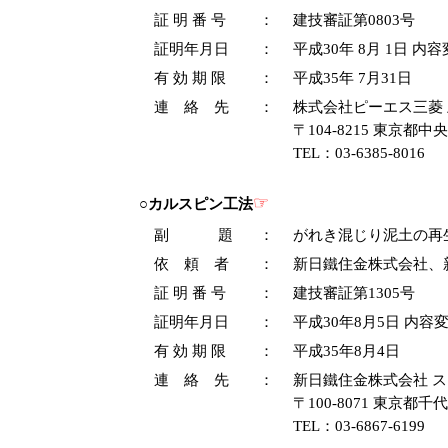
証 明 番 号
：
建技審証第0803号
証明年月日
：
平成30年 8月 1日 内
有 効 期 限
：
平成35年 7月31日
連 絡 先
：
株式会社ピーエス三菱 
〒104-8215 東京都中
TEL：03-6385-8016
☞
○カルスピン工法
副 題
：
がれき混じり泥土の再
依 頼 者
：
新日鐵住金株式会社、
証 明 番 号
：
建技審証第1305号
証明年月日
：
平成30年8月5日 内容
有 効 期 限
：
平成35年8月4日
連 絡 先
：
新日鐵住金株式会社 
〒100-8071 東京都千
TEL：03-6867-6199