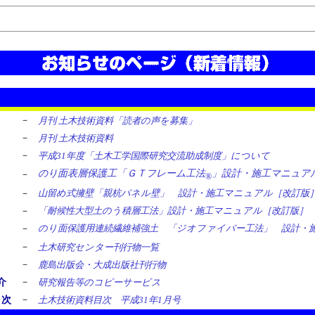
－
月刊 土木技術資料「読者の声を募集」
－
月刊 土木技術資料
－
平成31年度「土木工学国際研究交流助成制度」について
のり面表層保護工「ＧＴフレーム工法
」設計・施工マニュア
－
®
－
山留め式擁壁「親杭パネル壁」 設計・施工マニュアル［改訂版
－
「耐候性大型土のう積層工法」設計・施工マニュアル［改訂版］
－
のり面保護用連続繊維補強土 「ジオファイバー工法」 設計・
－
土木研究センター刊行物一覧
－
鹿島出版会・大成出版社刊行物
－
介
研究報告等のコピーサービス
－
目次
土木技術資料目次 平成31年1月号