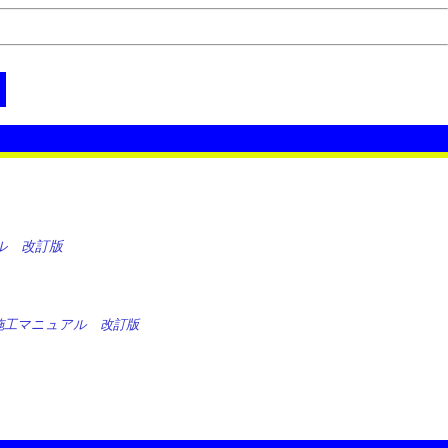
ル 改訂版
］
施工マニュアル 改訂版