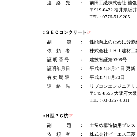
連 絡 先
：
前田工繊株式会社 補
〒919-0422 福井県
TEL：0776-51-9205
☞
○ＳＥＣコンクリート
副 題
：
性能向上のために分割
依 頼 者
：
株式会社ＩＨＩ建材工
証 明 番 号
：
建技審証第0309号
証明年月日
：
平成30年8月21日 更新
有 効 期 限
：
平成35年8月20日
連 絡 先
：
リブコンエンジニアリン
〒545-8555 大阪府大
TEL：03-3257-8011
☞
○Ｈ型ＰＣ杭
副 題
：
土留め構造物用プレス
依 頼 者
：
株式会社ピーエス三菱