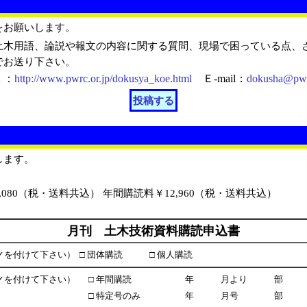
をお願いします。
木用語、論説や報文の内容に関する質問、現場で困っている点、
でお送り下さい。
Ｌ：
http://www.pwrc.or.jp/dokusya_koe.html
Ｅ-mail：
dokusha@pwrc
投稿する
します。
0（税・送料共込） 年間購読料￥12,960（税・送料共込）
月刊 土木技術資料購読申込書
✓を付けて下さい）
□ 団体購読 □ 個人購読
✓を付けて下さい）
□ 年間購読 年 月より 部
□ 特定号のみ 年 月号 部