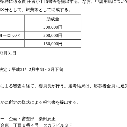
招聘に係る責 任者が申請書等を提出する。なお、申請用紙につい
域区分として、旅費等として助成する。
助成金
300,000円
、ヨーロッパ
200,000円
ア
150,000円
3月31日
、決定：平成31年2月中旬～2月下旬
による審査を経て、委員長が行う。選考結果は、応募者全員 に通
やかに所定の様式による報告書を提出する。
ター 企画・審査部 柴田辰正
台東区台東一丁目６番４号 タカラビル３Ｆ