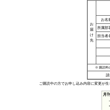
お名
お
所属部
届
け
担当者
先
※ 購読料の
請
ご購読中の方でお申し込み内容に変更が生
月