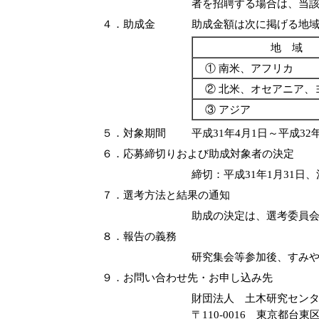
者を招聘する場合は、当該
４．助成金
助成金額は次に掲げる地
地 域
① 南米、アフリカ
② 北米、オセアニア
③ アジ
５．対象期間
平成31年4月1日～平成32年
６．応募締切りおよび助成対象者の決定
締切：平成31年1月31日
７．選考方法と結果の通知
助成の決定は、選考委員会
８．報告の義務
研究集会等参加後、すみ
９．お問い合わせ先・お申し込み先
財団法人 土木研究セン
〒110-0016 東京都