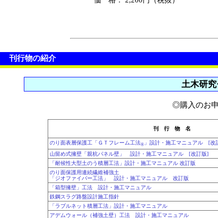
刊行物の紹介
土木研究
◎購入のお
刊 行 物 名
のり面表層保護工「ＧＴフレーム工法
」設計・施工マニュアル [改
®
山留め式擁壁「親杭パネル壁」 設計・施工マニュアル [改訂版]
「耐候性大型土のう積層工法」設計・施工マニュアル 改訂版
のり面保護用連続繊維補強土
「ジオファイバー工法」 設計・施工マニュアル 改訂版
「箱型擁壁」工法 設計・施工マニュアル
鉄鋼スラグ路盤設計施工指針
「ラブルネット積層工法」設計・施工マニュアル
アデムウォール（補強土壁）工法 設計・施工マニュアル