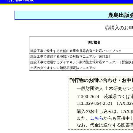
鹿島出版
◎購入のお
刊行物名
建設工事で発生する自然由来重金属等含有土対応ハンドブック
建設工事で遭遇する地盤汚染対応マニュアル［改訂版］
建設工事で遭遇するダイオキシン類汚染土壌対応マニュアル［暫定版
土壌のダイオキシン類簡易測定法マニュアル
刊行物のお問い合わせ・お申
一般財団法人 土木研究セン
〒300-2624 茨城県つくば
TEL:029-864-2521 FAX:029
購入のお申し込みは、FAXま
また、
こちら
からも直接申
なお、代金は送付する図書