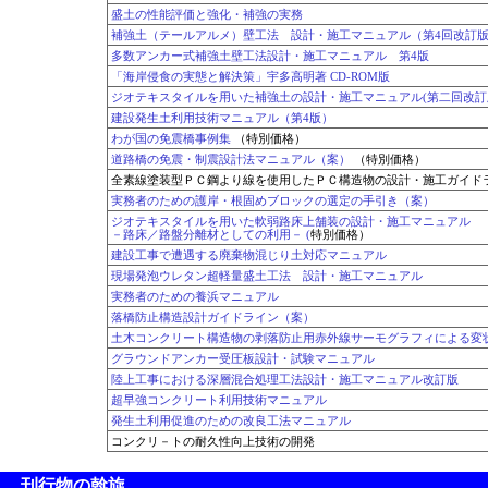
盛土の性能評価と強化・補強の実務
補強土（テールアルメ）壁工法 設計・施工マニュアル（第4回改訂
多数アンカー式補強土壁工法設計・施工マニュアル 第4版
「海岸侵食の実態と解決策」宇多高明著 CD-ROM版
ジオテキスタイルを用いた補強土の設計・施工マニュアル(第二回改訂
建設発生土利用技術マニュアル（第4版）
わが国の免震橋事例集
（特別価格）
道路橋の免震・制震設計法マニュアル（案）
（特別価格）
全素線塗装型ＰＣ鋼より線を使用したＰＣ構造物の設計・施工ガイド
実務者のための護岸・根固めブロックの選定の手引き（案）
ジオテキスタイルを用いた軟弱路床上舗装の設計・施工マニュアル
－路床／路盤分離材としての利用－ (
特別価格）
建設工事で遭遇する廃棄物混じり土対応マニュアル
現場発泡ウレタン超軽量盛土工法 設計・施工マニュアル
実務者のための養浜マニュアル
落橋防止構造設計ガイドライン（案）
土木コンクリート構造物の剥落防止用赤外線サーモグラフィによる変
グラウンドアンカー受圧板設計・試験マニュアル
陸上工事における深層混合処理工法設計・施工マニュアル改訂版
超早強コンクリート利用技術マニュアル
発生土利用促進のための改良工法マニュアル
コンクリ－トの耐久性向上技術の開発
刊行物の斡旋