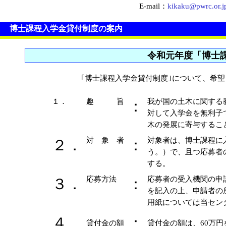
E-mail：
kikaku@pwrc.or.j
博士課程入学金貸付制度の案内
令和元年度「博士
｢博士課程入学金貸付制度｣について、希
１．
趣 旨
我が国の土木に関する
：
対して入学金を無利子
木の発展に寄与するこ
対 象 者
対象者は、博士課程に
２．
：
う。）で、且つ応募者
する。
応募方法
応募者の受入機関の申
３．
：
を記入の上、申請者の
用紙については当セン
４．
：
貸付金の額
貸付金の額は、60万