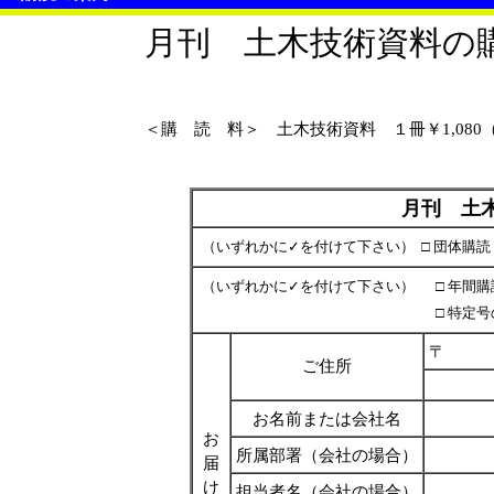
月刊 土木技術資料の
＜購 読 料＞ 土木技術資料 １冊￥1,080（税
月刊 土
（いずれかに✓を付けて下さい）
□ 団体購
（いずれかに✓を付けて下さい）
□ 
□ 
〒
ご住所
お名前または会社名
お
所属部署（会社の場合）
届
け
担当者名（会社の場合）