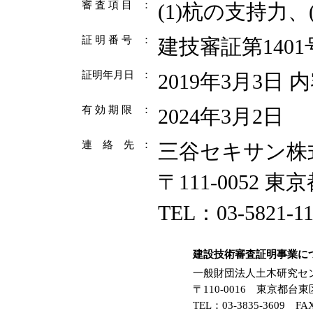
審 査 項 目
：
(1)杭の支持力、
証 明 番 号
：
建技審証第1401
証明年月日
：
2019年3月3日
有 効 期 限
：
2024年3月2日
連 絡 先
：
三谷セキサン株
〒111-0052 東
TEL：03-5821-11
建設技術審査証明事業に
一般財団法人土木研究セ
〒110-0016 東京都
TEL：03-3835-3609 FA