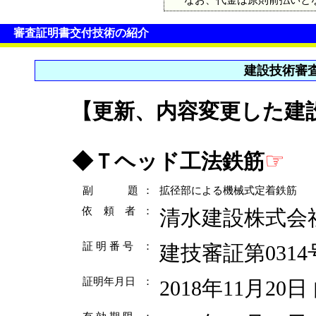
審査証明書交付技術の紹介
建設技術審
【更新、内容変更した建
☞
◆
Ｔヘッド工法鉄筋
副 題
：
拡径部による機械式定着鉄筋
依 頼 者
：
清水建設株式会
証 明 番 号
：
建技審証第0314
証明年月日
：
2018年11月2