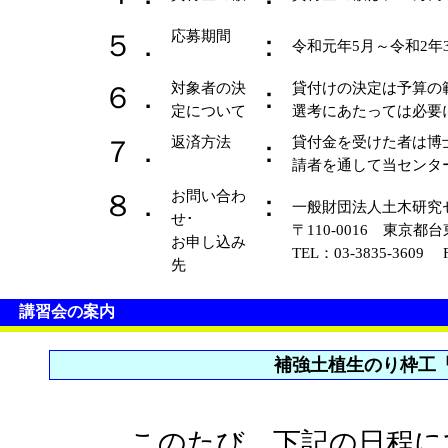
応募期間
５．
：
令和元年5月～令和2年
対象者の決
貸付けの決定は予算の
６．
：
定について
選考にあたっては必要
返済方法
貸付金を受けた者は博
７．
：
請者を通して当センタ
お問い合わ
８．
：
一般財団法人
せ･
〒110-0016
お申し込み
TEL：03-3835-3609 
先
講習会の案内
補強土植生のり枠工
このたび、下記の日程に