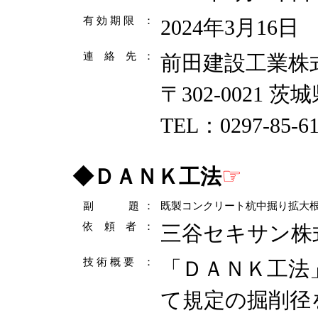
有 効 期 限
：
2024年3月16日
連 絡 先
：
前田建設工業株
〒302-0021 
TEL：0297-85-6
☞
◆
ＤＡＮＫ工法
副 題
：
既製コンクリート杭中掘り拡大
依 頼 者
：
三谷セキサン株
技 術 概 要
：
「ＤＡＮＫ工法
て規定の掘削径