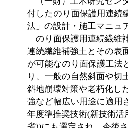
（一財）土木研究センタ
付したのり面保護用連続
法」の設計・施工マニュ
のり面保護用連続繊維補
連続繊維補強土とその表
が可能なのり面保護工法
り、一般の自然斜面や切
斜地崩壊対策や老朽化し
強など幅広い用途に適用され
年度準推奨技術(新技術活
省))にも選定され、今後