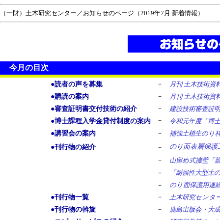
（一財）土木研究センター／お知らせのページ（2019年7月 新着情報）
今月の目次
－
●読者の声を募集
月刊 土木技術資
－
●購読の案内
月刊 土木技術資
－
●審査証明書交付技術の紹介
建設技術審査証
－
●博士課程入学金貸付制度の案内
令和元年度「博
－
●講習会の案内
補強土植生のり
のり面表層保護
●刊行物の紹介
－
－
山留め式擁壁「
－
「耐候性大型土
－
のり面保護用連
－
●刊行物一覧
土木研究センタ
－
●刊行物の斡旋
鹿島出版会・大