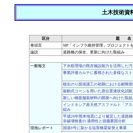
土木技術資
区分
題 名
巻頭言
SIP「インフラ維持管理」プロジェクト
論説
道路橋の保全、更新に向けた取組み
一般報文
下水処理場の既存施設能力を活用した汚
事業評価カルテに蓄積された多様なスト
植生のり面保護工の初期における耐降雨
振動式コーンを用いた原位置液状化試験
新しい橋面舗装材料の開発へ向けた取組
インドネシア産天然アスファルト「アス
組み
平成28年熊本地震により被災した道路
非破壊検査の 適用性と損傷要因分析
現地レポート
国道8号に架かる塩害橋梁架替え事業