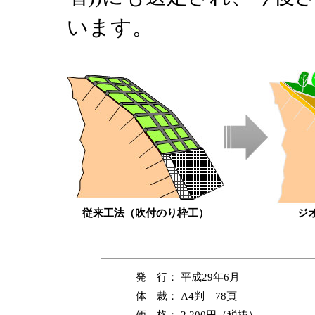
います。
従来工法（吹付のり枠工）
ジ
発 行：
平成29年6月
体 裁：
A4判 78頁
価 格：
2,200円（税抜）