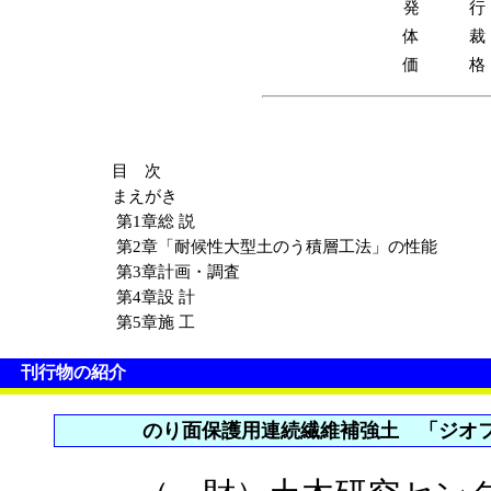
発 行
体 裁
価 格
目 次
まえがき
第1章
総 説
第2章
「耐候性大型土のう積層工法」の性能
第3章
計画・調査
第4章
設 計
第5章
施 工
刊行物の紹介
のり面保護用連続繊維補強土 「ジオ