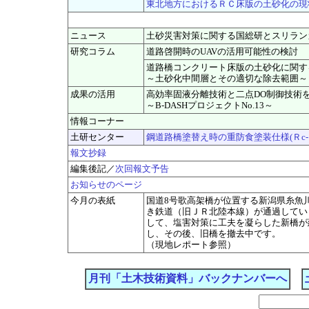
東北地方におけるＲＣ床版の土砂化の現
ニュース
土砂災害対策に関する国総研とスリラン
研究コラム
道路啓開時のUAVの活用可能性の検討
道路橋コンクリート床版の土砂化に関す
～土砂化中間層とその適切な除去範囲～
成果の活用
高効率固液分離技術と二点DO制御技術
～B-DASHプロジェクトNo.13～
情報コーナー
土研センター
鋼道路橋塗替え時の重防食塗装仕様(Ｒc
報文抄録
編集後記／
次回報文予告
お知らせのページ
今月の表紙
国道8号歌高架橋が位置する新潟県糸魚
き鉄道（旧ＪＲ北陸本線）が通過してい
して、塩害対策に工夫を凝らした新橋が建設
し、その後、旧橋を撤去中です。
（現地レポート参照）
月刊「土木技術資料」バックナンバーへ