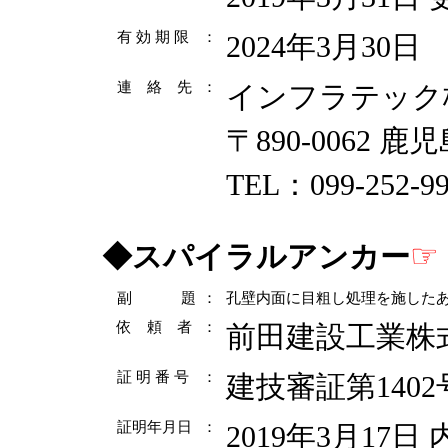
有 効 期 限
：
2024年3月30日
連 絡 先
：
インフラテック
〒890-0062 
TEL：099-252-99
☞
◆
スパイラルアンカー
副 題
：
孔壁内面に目粗し処理を施した
依 頼 者
：
前田建設工業株
証 明 番 号
：
建技審証第1402
証明年月日
：
2019年3月17