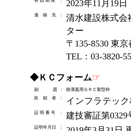
有 効 期 限
：
2023年11月19日
連 絡 先
：
清水建設株式会
ター
〒135-8530 東
TEL：03-3820-5
☞
◆
ＫＣフォーム
副 題
：
側溝蓋用ＧＲＣ製型枠
依 頼 者
：
インフラテック
証 明 番 号
：
建技審証第0329
証明年月日
：
2019年3月31日