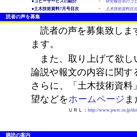
－
●コピーサービスの紹介
研究報告等のコ
－
●土木技術資料7月号目次
土木技術資料目次
読者の声を募集
読者の声を募集致しま
ます。
また、取り上げて欲しい
論説や報文の内容に関す
さらに、「土木技術資料
望などを
ホームページ
ま
ＵＲＬ：
http://www.pwrc.or.jp/d
購読の案内