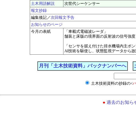
土木用語解説
次世代シーケンサー
報文抄録
編集後記／
次回報文予告
お知らせのページ
今月の表紙
「車載式電磁波レーダ」
舗装と床版の境界面の反射波の信号強度
「センサを据え付けた排水機場内主ポン
AI技術を駆使し、状態監視データから
月刊「土木技術資料」バックナンバーへ
土木技術資料の抄録の<
●
過去のお知ら