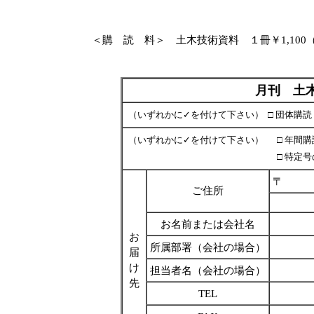
＜購 読 料＞ 土木技術資料 １冊￥1,100（税
月刊 土
（いずれかに✓を付けて下さい）
□ 団体購
（いずれかに✓を付けて下さい）
□ 
□ 
〒
ご住所
お名前または会社名
お
所属部署（会社の場合）
届
け
担当者名（会社の場合）
先
TEL