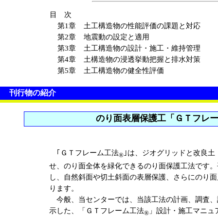
目 次
第1章
土工構造物の性能評価の課題と対応
第2章
地震動の設定と適用
第3章
土工構造物の設計・施工・維持管理
第4章
土構造物の浸透挙動把握と排水対策
第5章
土工構造物の健全性評価
刊行物の紹介
のり面表層保護工「ＧＴフレ
｢ＧＴフレーム工法
｣は、ジオグリッドと改良土
®
せ、のり面全体を緑化できるのり面保護工法です。平
し、自然斜面や切土斜面の表層保護、さらにのり面
ります。
今般、当センターでは、当該工法の計画、調査、
示した、「ＧＴフレーム工法
」設計・施工マニュ
®