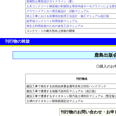
落橋防止構造設計ガイドライン（案）
土木コンクリート構造物の剥落防止用赤外線サーモグラフィによる変
グラウンドアンカー受圧板設計・試験マニュアル
陸上工事における深層混合処理工法設計・施工マニュアル改訂版
超早強コンクリート利用技術マニュアル
発生土利用促進のための改良工法マニュアル
コンクリ－トの耐久性向上技術の開発
刊行物の斡旋
鹿島出版
◎購入のお
刊行物名
建設工事で発生する自然由来重金属等含有土対応ハンドブック
建設工事で遭遇する地盤汚染対応マニュアル［改訂版］
建設工事で遭遇するダイオキシン類汚染土壌対応マニュアル［暫定版
土壌のダイオキシン類簡易測定法マニュアル
刊行物のお問い合わせ・お申