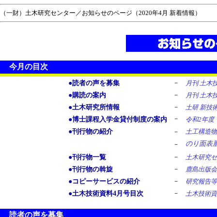
（一財）土木研究センター／お知らせのページ（2020年4月 新着情報）
今月の目次
－
●読者の声を募集
月刊 土木
－
●購読の案内
月刊 土木
－
●土木研究所情報
土研 新技
－
●博士課程入学金貸付制度の案内
令和2年度
●刊行物の紹介
－
土工構造
のり面表
－
－
●刊行物一覧
土木研究
－
●刊行物の斡旋
鹿島出版会
－
●コピーサービスの紹介
研究報告
－
●土木技術資料4月号目次
土木技術資
読者の声を募集