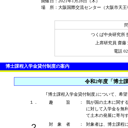
開催日
：
2021年1月28日（木）
場 所
：
大阪国際交流センター（大阪市天王寺区
問
つくば中央研究所 
上席研究員 齋藤 
電話 02
博士課程入学金貸付制度の案内
令和2年度「博士
｢博士課程入学金貸付制度｣について、希
１．
趣 旨
：
我が国の土木に関す
に対して入学金を無
て土木の発展に寄与
対 象 者
：
対象者は、博士課程
２．