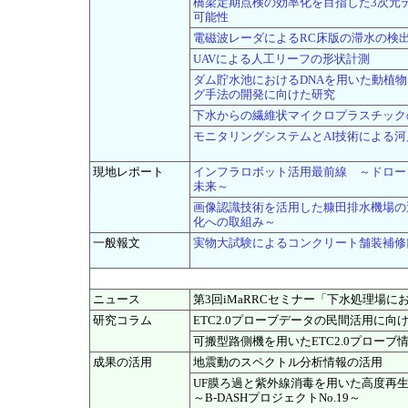
橋梁定期点検の効率化を目指した3次元
可能性
電磁波レーダによるRC床版の滞水の検
UAVによる人工リーフの形状計測
ダム貯水池におけるDNAを用いた動植
グ手法の開発に向けた研究
下水からの繊維状マイクロプラスチック
モニタリングシステムとAI技術による
現地レポート
インフラロボット活用最前線 ～ドロー
未来～
画像認識技術を活用した糠田排水機場の
化への取組み～
一般報文
実物大試験によるコンクリート舗装補修
ニュース
第3回iMaRRCセミナー「下水処理場
研究コラム
ETC2.0プローブデータの民間活用に向
可搬型路側機を用いたETC2.0プローブ
成果の活用
地震動のスペクトル分析情報の活用
UF膜ろ過と紫外線消毒を用いた高度再
～B-DASHプロジェクトNo.19～