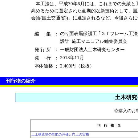
本工法は、平成30年6月には、これまでの実績と
高めるために選定された画期的な新技術として、国土
会議(国土交通省))」に選定されるなど、今後さら
編 集
：
のり面表層保護工 ｢ＧＴフレーム工法
設計･施工マニュアル編集委員会
発 行 所
：
一般財団法人土木研究センター
発 行
：
2018年11月
本体価格
：
2,400円（税抜）
刊行物の紹介
土木研究
◎購入のお
刊 行 物 名
土工構造物の性能の評価と向上の実務