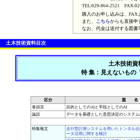
TEL:029-864-2521 FAX:02
購入のお申し込みは、FAXま
また、
こちら
からも直接申
なお、代金は送付する図書
土木技術資料目次
土木技術資
特 集：見えないもの
区分
題 名
巻頭言
目的としてのAIと手段としてのAI
論説
データを基礎とした意思決定のシステム
特集報文
走行型計測システムを用いたトンネル点検
ータ活用に関する検討