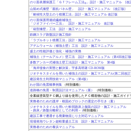
のり面表層保護工「ＧＴフレーム工法
」設計・施工マニュアル [改
®
山留め式擁壁「親杭パネル壁」 設計・施工マニュアル [改訂版]
「耐候性大型土のう積層工法」設計・施工マニュアル 改訂版
のり面保護用連続繊維補強土
「ジオファイバー工法」 設計・施工マニュアル 改訂版
「箱型擁壁」工法 設計・施工マニュアル
鉄鋼スラグ路盤設計施工指針
「ラブルネット積層工法」設計・施工マニュアル
アデムウォール（補強土壁）工法 設計・施工マニュアル
盛土の性能評価と強化・補強の実務
補強土（テールアルメ）壁工法 設計・施工マニュアル（第4回改訂
多数アンカー式補強土壁工法設計・施工マニュアル 第4版
「海岸侵食の実態と解決策」宇多高明著 CD-ROM版
ジオテキスタイルを用いた補強土の設計・施工マニュアル(第二回改訂
建設発生土利用技術マニュアル（第4版）
わが国の免震橋事例集
（特別価格）
道路橋の免震・制震設計法マニュアル（案）
（特別価格）
全素線塗装型ＰＣ鋼より線を使用したＰＣ構造物の設計・施工ガイド
実務者のための護岸・根固めブロックの選定の手引き（案）
ジオテキスタイルを用いた軟弱路床上舗装の設計・施工マニュアル
－路床／路盤分離材としての利用－ (
特別価格）
建設工事で遭遇する廃棄物混じり土対応マニュアル
現場発泡ウレタン超軽量盛土工法 設計・施工マニュアル
実務者のための養浜マニュアル