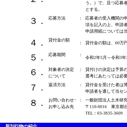
う。）で、且つ応募
とする。
応募方法
：
応募者の受入機関の
３．
項を記入の上、申請
申請用紙については
貸付金の額
４．
：
貸付金の額は、60万
応募期間
：
５．
令和2年5月～令和3年
対象者の決定
：
貸付けの決定は予算
６．
について
選考にあたっては必
返済方法
：
貸付金を受けた者は
７．
申請者を通して当セ
お問い合わせ･
：
一般財団法人土木研究
８．
お申し込み先
〒110-0016 東
TEL：03-3835-3609
新刊行物の紹介