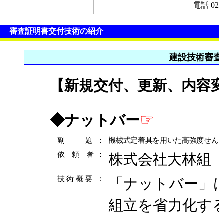
電話 02
審査証明書交付技術の紹介
建設技術審
【新規交付、更新、内容
☞
◆
ナットバー
副 題
：
機械式定着具を用いた高強度せん
依 頼 者
：
株式会社大林組
技 術 概 要
：
「ナットバー」
組立を省力化す