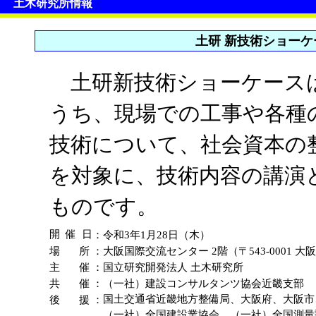
土木研究所情報
土研 新技術ショーケー
土研新技術ショーケースは
うち、現場での工事や各種
技術について、社会資本の
を対象に、技術内容の講演
ものです。
開 催 日
：
令和3年1月28日（木）
場 所
：
大阪国際交流センター 2階（〒543-0001 大
主 催
：
国立研究開発法人 土木研究所
共 催
：
（一社）建設コンサルタンツ協会近畿支部
後 援
：
国土交通省近畿地方整備局、大阪府、大阪市
（一社）全国建設業協会、（一社）全国測量