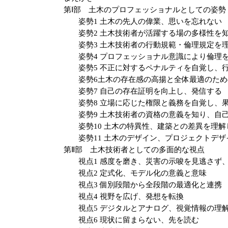
第Ⅰ部 土木のプロフェッショナルとしての姿勢
姿勢1 土木の先人の偉業、思いを忘れない
姿勢2 土木技術者が活躍する場の多様性を
姿勢3 土木技術者の行動規範・倫理規定を
姿勢4 プロフェッショナル意識により倫理
姿勢5 不正に対するペナルティを自覚し、
姿勢6土木の存在感の高揚と全体最適のた
姿勢7 自己の存在証明を向上し、発信する
姿勢8 立場に応じた権限と義務を自覚し、
姿勢9 土木技術者の資格の意義を知り、自
姿勢10 土木の特異性、建築との差異を理
姿勢11 土木のデザイン、プロジェクトデ
第Ⅱ部 土木技術者としての多面的な視点
視点1 感度を磨き、災害の示唆を見逃さず
視点2 定式化、モデル化の意義と意味
視点3 個別段階から全段階の最適化と連携
視点4 視野を広げ、発想を転換
視点5 デジタルとアナログ、視覚情報の理
視点6 現状に留まらない、先を読む