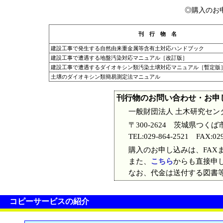
◎購入のお
刊 行 物 名
建設工事で発生する自然由来重金属等含有土対応ハンドブック
建設工事で遭遇する地盤汚染対応マニュアル［改訂版］
建設工事で遭遇するダイオキシン類汚染土壌対応マニュアル［暫定版
土壌のダイオキシン類簡易測定法マニュアル
刊行物のお問い合わせ・お申
一般財団法人 土木研究セン
〒300-2624 茨城県つくば
TEL:029-864-2521 FAX:029
購入のお申し込みは、FAXま
また、
こちら
からも直接申
なお、代金は送付する図書
コピーサービスの紹介