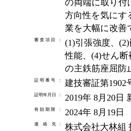
の両端に取り付
方向性を気にす
業を大幅に改善
審 査 項 目
：
(1)引張強度、(
性能、(4)せん
の主鉄筋座屈防
証 明 番 号
：
建技審証第1902
証明年月日
：
2019年 8月20日
有 効 期 限
：
2024年 8月19日
連 絡 先
：
株式会社大林組 