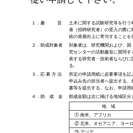
１．趣 旨
土木に関する試験研究等を行う
者（招聘研究者）の受入の際に
術の発展向上に寄与することを
２．助成対象者
対象者は、研究機関および、国
究センターの活動趣旨に賛同す
表する研究者・技術者ならびに
る。
３．応 募 方 法
所定の申請用紙に必要事項を記
申込み先の担当者へ提出する。
書等を提出する。なお、申請用
４．助 成 金
助成金額は次に掲げる地域区分
地 域
① 南米、アフリカ
② 北米、オセアニア、ヨー
③ アジア