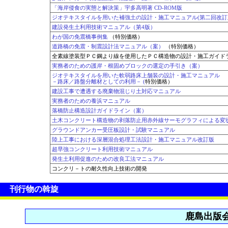
「海岸侵食の実態と解決策」宇多高明著 CD-ROM版
ジオテキスタイルを用いた補強土の設計・施工マニュアル(第二回改訂
建設発生土利用技術マニュアル（第4版）
わが国の免震橋事例集
（特別価格）
道路橋の免震・制震設計法マニュアル（案）
（特別価格）
全素線塗装型ＰＣ鋼より線を使用したＰＣ構造物の設計・施工ガイド
実務者のための護岸・根固めブロックの選定の手引き（案）
ジオテキスタイルを用いた軟弱路床上舗装の設計・施工マニュアル
－路床／路盤分離材としての利用－ (
特別価格）
建設工事で遭遇する廃棄物混じり土対応マニュアル
実務者のための養浜マニュアル
落橋防止構造設計ガイドライン（案）
土木コンクリート構造物の剥落防止用赤外線サーモグラフィによる変
グラウンドアンカー受圧板設計・試験マニュアル
陸上工事における深層混合処理工法設計・施工マニュアル改訂版
超早強コンクリート利用技術マニュアル
発生土利用促進のための改良工法マニュアル
コンクリ－トの耐久性向上技術の開発
刊行物の斡旋
鹿島出版