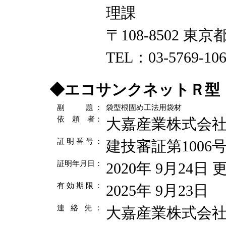
理課
〒108-8502 東京
TEL：03-5769-10
◆
エコサンクネットＲ型
副 題
：
袋型根固め工法用袋材
依 頼 者
：
大嘉産業株式会
証 明 番 号
：
建技審証第1006
証明年月日
：
2020年 9月24日 
有 効 期 限
：
2025年 9月23日
連 絡 先
：
大嘉産業株式会社