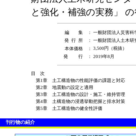
と強化・補強の実務」 
編 集 ：
一般財団法人災害科
発 行 所 ：
一般財団法人土木研
本体価格 ：
3,500円（税抜）
発 行 ：
2019年8月
目 次
第1章
土工構造物の性能評価の課題と対応
第2章
地震動の設定と適用
第3章
土工構造物の設計・施工・維持管理
第4章
土構造物の浸透挙動把握と排水対策
第5章
土工構造物の健全性評価
刊行物の紹介