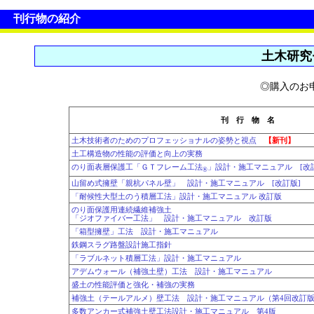
刊行物の紹介
土木研究
◎購入のお
刊 行 物 名
土木技術者のためのプロフェッショナルの姿勢と視点
【新刊】
土工構造物の性能の評価と向上の実務
のり面表層保護工「ＧＴフレーム工法
」設計・施工マニュアル [改
®
山留め式擁壁「親杭パネル壁」 設計・施工マニュアル [改訂版]
「耐候性大型土のう積層工法」設計・施工マニュアル 改訂版
のり面保護用連続繊維補強土
「ジオファイバー工法」 設計・施工マニュアル 改訂版
「箱型擁壁」工法 設計・施工マニュアル
鉄鋼スラグ路盤設計施工指針
「ラブルネット積層工法」設計・施工マニュアル
アデムウォール（補強土壁）工法 設計・施工マニュアル
盛土の性能評価と強化・補強の実務
補強土（テールアルメ）壁工法 設計・施工マニュアル（第4回改訂
多数アンカー式補強土壁工法設計・施工マニュアル 第4版