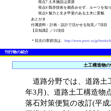
視点7 土木施設は資源
視点8 既存技術を鵜呑みせず、ルーツを知
視点9 魅力と生き甲斐のある土木に変貌
あとがき
付属資料：計画・設計で活かせる知見／7項目
【豆知識】／15項目
＊目次の章節項は、
http://www.pwrc.or.jp/books
刊行物の紹介
土工構造物の
道路分野では、道路土工
年3月)、道路土工構造物点
落石対策便覧の改訂(平成