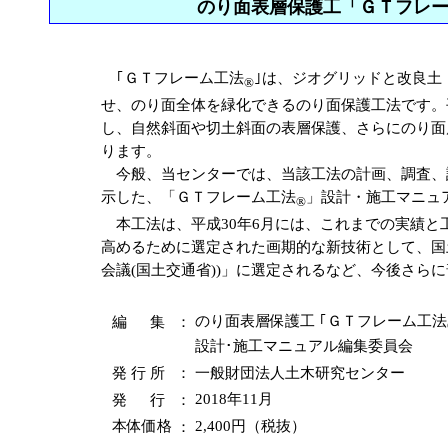
のり面表層保護工「ＧＴフレ
｢ＧＴフレーム工法
｣は、ジオグリッドと改良土
®
せ、のり面全体を緑化できるのり面保護工法です。平
し、自然斜面や切土斜面の表層保護、さらにのり面
ります。
今般、当センターでは、当該工法の計画、調査、
示した、「ＧＴフレーム工法
」設計・施工マニュ
®
本工法は、平成30年6月には、これまでの実績と
高めるために選定された画期的な新技術として、国土
会議(国土交通省))」に選定されるなど、今後さら
編 集
：
のり面表層保護工 ｢ＧＴフレーム工法
設計･施工マニュアル編集委員会
発 行 所
：
一般財団法人土木研究センター
発 行
：
2018年11月
本体価格
：
2,400円（税抜）