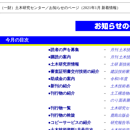
（一財）土木研究センター／お知らせのページ（2021年1月 新着情報）
今月の目次
－
●読者の声を募集
月刊 土木
－
●購読の案内
月刊 土木
－
●土木研究所情報
土研 新技
－
●審査証明書交付技術の紹介
建設技術審
－
●助成金の案内
令和3年度
●新刊の紹介
－
土木技術
●刊行物の紹介
－
土工構造物
のり面表層
－
－
●刊行物一覧
土木研究セ
－
●刊行物の斡旋
鹿島出版会
－
●コピーサービスの紹介
研究報告等
－
●土木技術資料1月号目次
土木技術資