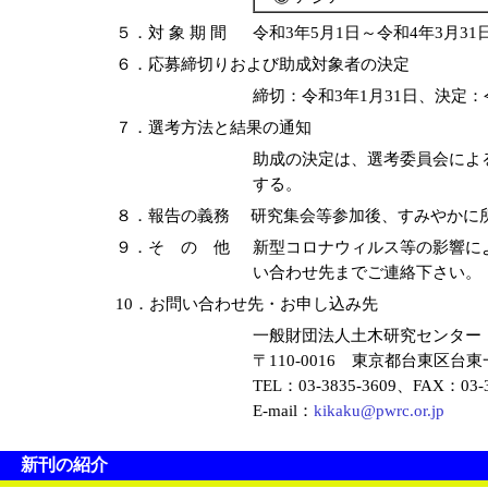
５．対 象 期 間
令和3年5月1日～令和4年3月31
６．応募締切りおよび助成対象者の決定
締切：令和3年1月31日、決定：
７．選考方法と結果の通知
助成の決定は、選考委員会によ
する。
８．報告の義務 研究集会等参加後、すみやかに
９．そ の 他
新型コロナウィルス等の影響に
い合わせ先までご連絡下さい。
10．お問い合わせ先・お申し込み先
一般財団法人土木研究センター
〒110-0016 東京都台東区
TEL：03-3835-3609、FAX：03-3
E-mail：
kikaku@pwrc.or.jp
新刊の紹介