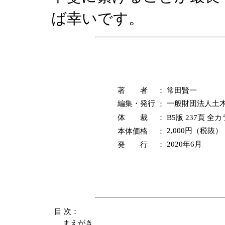
ば幸いです。
著 者
：
常田賢一
編集・発行
：
一般財団法人土
体 裁
：
B5版 237頁 全
本体価格
：
2,000円（税抜）
発 行
：
2020年6月
目 次：
まえがき