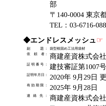
部
〒140-0004 東
TEL：03-6716-08
☞
◆
エンドレスメッシュ
副 題
：
袋型根固め工法用袋材
依 頼 者
：
商建産資株式会
証 明 番 号
：
建技審証第1007
証明年月日
：
2020年 9月29日 
有 効 期 限
：
2025年 9月28日
連 絡 先
：
商建産資株式会社