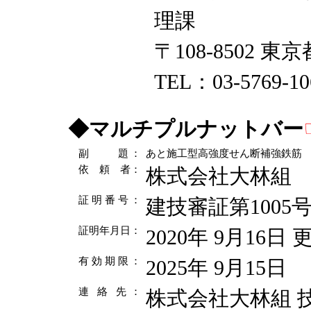
理課
〒108-8502 東
TEL：03-5769-10
◆
マルチプルナットバー
副 題
：
あと施工型高強度せん断補強鉄筋
依 頼 者
：
株式会社大林組
証 明 番 号
：
建技審証第1005
証明年月日
：
2020年 9月16日 
有 効 期 限
：
2025年 9月15日
連 絡 先
：
株式会社大林組 