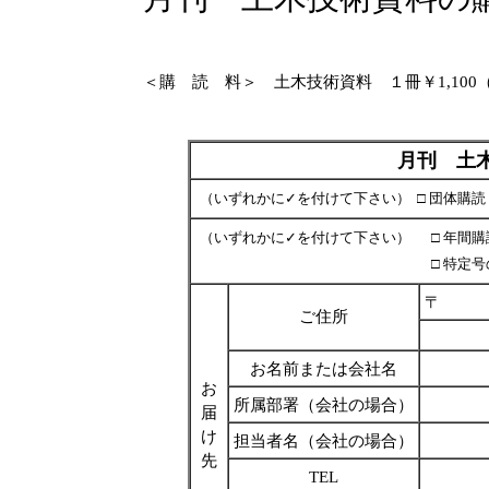
＜購 読 料＞ 土木技術資料 １冊￥1,100（税
月刊 土
（いずれかに✓を付けて下さい）
□ 団体購
（いずれかに✓を付けて下さい）
□ 
□ 
〒
ご住所
お名前または会社名
お
所属部署（会社の場合）
届
け
担当者名（会社の場合）
先
TEL