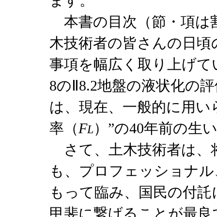
ます。
本書の目次（節・項は
木技術者の皆さんの日頃
事項を幅広く取り上げて
8のⅡ8.2地盤の液状化
は、現在、一般的に用い
率（
F
）”の40年前の生
L
さて、土木技術者は、
も、プロフェッショナル
もって臨み、国民の付託
甲斐に繋げることが最良